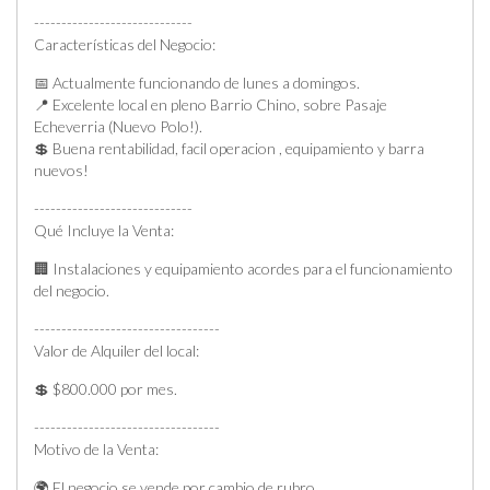
-----------------------------
Características del Negocio:
📅 Actualmente funcionando de lunes a domingos.
📍 Excelente local en pleno Barrio Chino, sobre Pasaje
Echeverria (Nuevo Polo!).
💲 Buena rentabilidad, facil operacion , equipamiento y barra
nuevos!
-----------------------------
Qué Incluye la Venta:
🏢 Instalaciones y equipamiento acordes para el funcionamiento
del negocio.
----------------------------------
Valor de Alquiler del local:
💲 $800.000 por mes.
----------------------------------
Motivo de la Venta:
🌍 El negocio se vende por cambio de rubro.