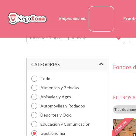
Emprender en:
Fondo
Todas las Marcas: Ej. Subway
CATEGORIAS
Fondos d
Todos
Alimentos y Bebidas
Animales y Agro
FILTROS 
Automóviles y Rodados
Tipo de anun
Deportes y Ocio
PREMIUM
Educación y Comunicación
Gastronomía