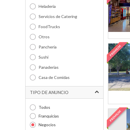
Heladería
Servicios de Catering
FoodTrucks
Otros
PREMIUM
Panchería
Sushi
Panaderias
Casa de Comidas
TIPO DE ANUNCIO
Todos
PREMIUM
Franquicias
Negocios