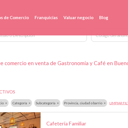
s de Comercio
Franquicias
Valuar negocio
Blog
e comercio en venta de Gastronomía y Café en Bue
ACTIVOS
cio
Categoría
Subcategoría
Provincia, ciudad o barrio
LIMPIAR FI
Cafetería Familiar