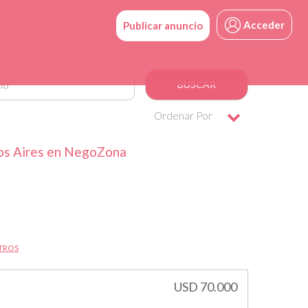
Acceder
Publicar anuncio
Ordenar Por
nos Aires en NegoZona
LTROS
USD 70.000