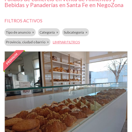
Bebidas y Panaderías en Santa Fe en NegoZona
FILTROS ACTIVOS
Tipo de anuncio
Categoría
Subcategoría
Provincia, ciudad o barrio
LIMPIAR FILTROS
PREMIUM