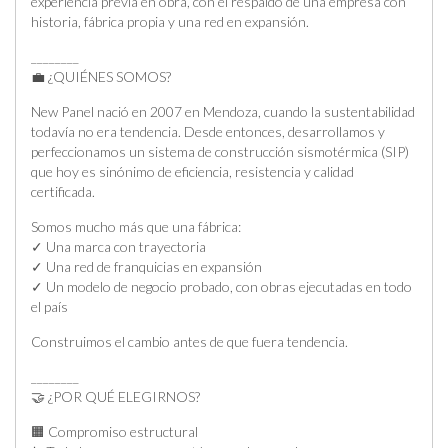
experiencia previa en obra, con el respaldo de una empresa con
historia, fábrica propia y una red en expansión.
________
💼 ¿QUIÉNES SOMOS?
New Panel nació en 2007 en Mendoza, cuando la sustentabilidad
todavía no era tendencia. Desde entonces, desarrollamos y
perfeccionamos un sistema de construcción sismotérmica (SIP)
que hoy es sinónimo de eficiencia, resistencia y calidad
certificada.
Somos mucho más que una fábrica:
✓ Una marca con trayectoria
✓ Una red de franquicias en expansión
✓ Un modelo de negocio probado, con obras ejecutadas en todo
el país
Construimos el cambio antes de que fuera tendencia.
________
🤝 ¿POR QUÉ ELEGIRNOS?
🟧 Compromiso estructural