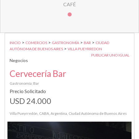
CAFÉ
>
>
>
>
INICIO
COMERCIOS
GASTRONOMÍA
BAR
CIUDAD
>
AUTÓNOMA DE BUENOS AIRES
VILLA PUEYRREDON
PUBLICAR UNO IGUAL
Negocios
Cervecería Bar
Gastronomía; Bar
Precio Solicitado
USD 24.000
Villa Pueyrredón, CABA, Argentina, Ciudad Autónoma de Buenos Aires