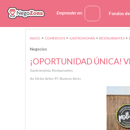
Emprender en:
Fondos de
>
>
>
>
INICIO
COMERCIOS
GASTRONOMÍA
RESTAURANTES
Negocios
¡OPORTUNIDAD ÚNICA! 
Gastronomía; Restaurantes
Av. De las Artes 97, Buenos Aires