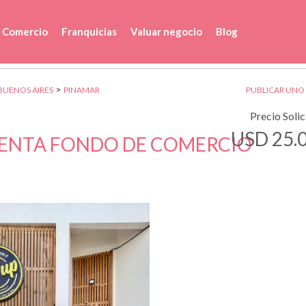
 Comercio
Franquicias
Valuar negocio
Blog
>
BUENOS AIRES
PINAMAR
PUBLICAR UNO
Precio Soli
USD 25.
VENTA FONDO DE COMERCIO