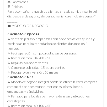
🥪 Sándwiches
🥛 Bebidas
Para acompañar a nuestros clientes en cada comida y parte del
día, desde el desayuno, almuerzo, merienda e inclusive cena 🪄
_______
💼 MODELO DE NEGOCIO
𝙁𝙤𝙧𝙢𝙖𝙩𝙤 𝙀𝙭𝙥𝙧𝙚𝙨𝙨
↳ Venta de pizzas y empanadas con opciones de desayunos y
meriendas para lograr rotación de clientes durante los 4
tiempos.
↳ Fácil operación con poca dotación de personal.
↳ Inversión total: 34,900 USD
↳ Regalías: 5% sobre ventas
↳ Canon de publicidad: 1% sobre ventas
↳ Recupero de inversión: 10 meses
𝙁𝙤𝙧𝙢𝙖𝙩𝙤 𝙁𝙐𝙇𝙇
↳ Modelo de negocio integral donde se ofrece la carta completa
compuesta por desayunos, meriendas, pizzas, lomos,
empanadas y sándwiches.
↳ Pensado para locales de mayor extensión y ubicaciones
estratégicas.
↳ Inversión total: 60,100 USD