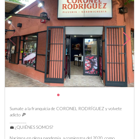
Sumate a la franquicia de CORONEL RODRÍGUEZ y volvete
adicto 🍕
_________
💼 ¿QUIÉNES SOMOS?
Nacimos en plena pandemia, a comienzos del 2020, como