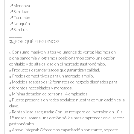
📍Mendoza
📍San Juan
📍Tucumán
📍Neuquén
📍San Luis
_______
🤝¿POR QUÉ ELEGIRNOS?
₁ Consumo masivo y altos volúmenes de venta: Nacimos en
plena pandemia y logramos posicionarnos como una opción
confiable y de alta calidad en el mercado gastronómico.
₂ Productos estandarizados que garantizan calidad.
₃ Precios competitivos para un mercado amplio.
₄ Modelos adaptables: 2 formatos de negocio diseñados para
diferentes necesidades y mercados.
₅ Mínima dotación de personal: 4 empleados.
₆ Fuerte presencia en redes sociales: nuestra comunicación es la
clave.
₇ Rentabilidad asegurada: Con un recupero de inversión en 10 a
18 meses, somos una opción sólida para emprender en el sector
gastronómico.
₈ Apoyo integral: Ofrecemos capacitación constante, soporte